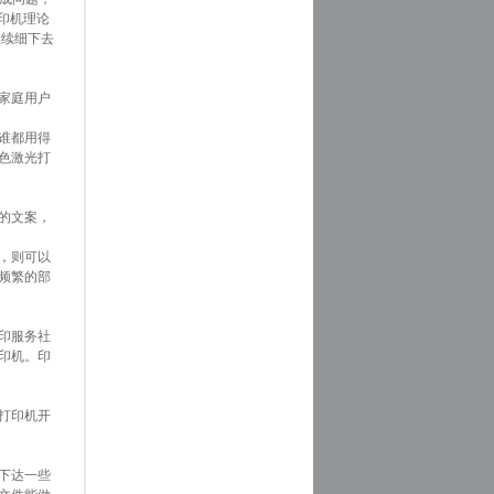
打印机理论
继续细下去
家庭用户
谁都用得
色激光打
的文案，
，则可以
频繁的部
印服务社
印机。印
打印机开
下达一些