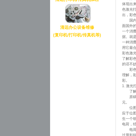
体现出
色激光
出，彩
国内有人
面国外的
清远办公设备维修
一个消费
(复印机/打印机/传真机等)
据。就
一种消
用它最
彩色激
了解彩
的话不
彩色激
理解，
彩。
1. 激
了解黑
原稿变
元。
位图变电
应于位
生一个
电荷，经
电荷 “
过显影