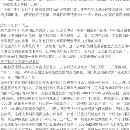
像 ” 就被变成了墨粉 “ 正像 ” 。
 正像 ” 变为纸上位图 随成像鼓转动的还有转印鼓，被充电的纸张经过转印鼓时，墨
成为打印图像。由于碳粉容易脱落，因此打印纸还要经过一个加热辊以使碳粉紧密地吸
色激光打印机的不同点
激光打印机使用四色碳粉，因此以上第电荷 “ 负像 ” 和墨粉 “ 正像 ” 的生成步骤
次吸附上不同颜色的墨粉，最后转印鼓上将形成青、品、黄、黑四色影像。正是因为彩
一个重复四次的步骤，所以彩色打印的速度明显慢于黑白打印的速度。
激光打印技术是所谓 “ 一次成像 ” 技术。这一技术的关键是需要把激光发光管做
个发光管的位置要放下对应于四种颜色的四个发光管。目前这一工艺的代价太高了，所以
 的彩色激光打印机非一般用户能买得起，但毫无疑问，这是未来的发展方向。
激光打印机的色彩合成原理
影是通过自身发光来合成颜色的，其合成法则被称为 “ 加法原理 ” ，三元色为红
 “ 白 ” 。印染、涂料则是通过吸收某些光线而形成颜色，因此其法则被称为 “ 减法原理 
品、黄，辅助色为 “ 黑 ” 。
打印机的彩色到底是如何合成的呢？以惠普的技术为例做一个分析。 ImageRet24
是惠普所采用的技术。若确定打印的基本分辨率为 600DPI ，可以算出 600DPI 分
间的中心间距为 42 微米。惠普使用直径为 5 微米的 Ultra Precise 超精细碳粉，实
00DPI 效果， 2400DPI 的分辨率时像素之间的中心间距约为 10 微米。也就是说，若
 600DPI 的像素分辨率，那么在一个像素点上，可以使用 16×16 个青、品、黄、黑
加上空白来调制该像素点的颜色，由于人眼已无法分辨这些细微的颜色颗粒，所以人眼
的总效果。这种技术到底能提供多少种色彩，计算方法是排列组合中的一个经典的例题
黑、白五种颜色的无穷多个小球分装于五个坛子中，现在从中随意摸出 16 个小球放
共会摸出多少种可能的结果？计算出的数值就是 ImageRet2400 技术理论上能实现
家的说法是上百万种。若按现在的纳米材料的加工水平，碳微粒的直径达到 5 纳米