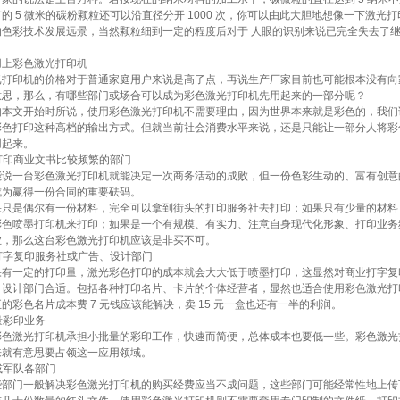
的 5 微米的碳粉颗粒还可以沿直径分开 1000 次，你可以由此大胆地想像一下激光
的色彩技术发展远景，当然颗粒细到一定的程度后对于 人眼的识别来说已完全失去了
。
用上彩色激光打印机
光打印机的价格对于普通家庭用户来说是高了点，再说生产厂家目前也可能根本没有向
意思，那么，有哪些部门或场合可以成为彩色激光打印机先用起来的一部分呢？
文开始时所说，使用彩色激光打印机不需要理由，因为世界本来就是彩色的，我们
彩色打印这种高档的输出方式。但就当前社会消费水平来说，还是只能让一部分人将彩
用起来。
切打印商业文书比较频繁的部门
一台彩色激光打印机就能决定一次商务活动的成败，但一份色彩生动的、富有创意
成为赢得一份合同的重要砝码。
是偶尔有一份材料，完全可以拿到街头的打印服务社去打印；如果只有少量的材料
彩色喷墨打印机来打印；如果是一个有规模、有实力、注意自身现代化形象、打印业务
业，那么这台彩色激光打印机应该是非买不可。
业打字复印服务社或广告、设计部门
一定的打印量，激光彩色打印的成本就会大大低于喷墨打印，这显然对商业打字复
、设计部门合适。包括各种打印名片、卡片的个体经营者，显然也适合使用彩色激光打
的彩色名片成本费 7 元钱应该能解决，卖 15 元一盒也还有一半的利润。
批量彩印业务
激光打印机承担小批量的彩印工作，快速而简便，总体成本也要低一些。彩色激光
来就有意思要占领这一应用领域。
府或军队各部门
部门一般
解决彩色激光打印机的购买经费应当不成问题
，这些部门可能经常性地上传