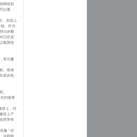
按网络彩
可以看
右，若按上
多钱。作为
后得出的数
对已经是
以集团使
，有兴趣
刷。简单
丰富的色
程。
光扫描单
像鼓上，对
像鼓上产
依然带有
像 ” 经
，这样电