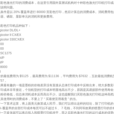
色激光打印的消费成本，在这里引用国外某测试机构对十种彩色激光打印机打印成
能说明问题。
是以 20% 覆盖率进行 80000 页彩色打印，然后计算总的消费成本。消耗费用
影器、硒鼓、显影单元的消耗和更换费用。
的彩色打印机品种如下：
color DL/DL+
color II CX/EX
icolor 330CX/EX
500
500
kSC1275
N/P
N/P
C8000
N
低费用为 $5125 ，最高费用为 $11136 ，平均费用为 $7632 ，五款最低消费
57 。
果最有趣的一项是墨粉的价格差异没有直接从总体打印成本中反映出来，绝大多数彩
打印成本非常接近，个别机型的打印成本明显地高出不少，原因是其易损部件使用寿命
墨粉价格低，但总体消耗成本反而高出不少。这也提醒我们买彩色激光打印机这种高档
其使用时的消费成本，不要上了 “ 买着便宜用着贵 ” 的当。
下算术运算，将上面美元换算成人民币，我们可以得出这样的结论，除了打印机的
0% 覆盖率的全部打印成本每页可以不超过 6 、 7 毛钱，不到同等效果的喷墨打印的
印一万多张就可以将总投入和喷墨打印机持平，而之后彩色激光打印的运行成本的优势