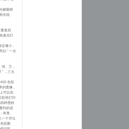
粉被吸附
附在纸
要重复四
色激光打
得足够小，
 “ 一次
、绿、兰，
” ，三元
00 色彩
辨率的图像，
际上可以实
最后彩色打印
的四种墨粉
看到的是
：有青、
入一个空坛
的色彩数
不成问题，