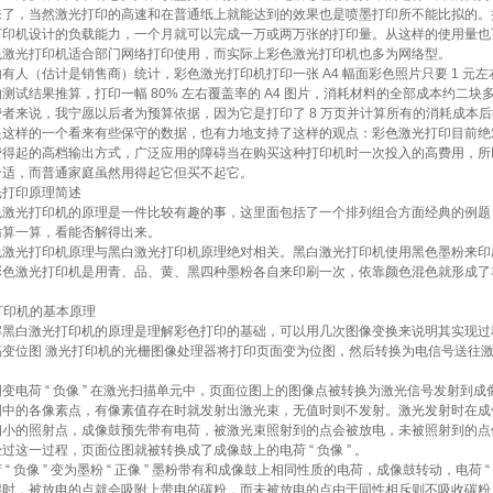
来了，当然激光打印的高速和在普通纸上就能达到的效果也是喷墨打印所不能比拟的。
打印机设计的负载能力，一个月就可以完成一万或两万张的打印量。从这样的使用量也
色激光打印机适合部门网络打印使用，而实际上彩色激光打印机也多为网络型。
（估计是销售商）统计，彩色激光打印机打印一张 A4 幅面彩色照片只要 1 元左
测试结果推算，打印一幅 80% 左右覆盖率的 A4 图片，消耗材料的全部成本约二块
者来说，我宁愿以后者为预算依据，因为它是打印了 8 万页并计算所有的消耗成本
是这样的一个看来有些保守的数据，也有力地支持了这样的观点：彩色激光打印目前绝
费得起的高档输出方式，广泛应用的障碍当在购买这种打印机时一次投入的高费用，所
合适，而普通家庭虽然用得起它但买不起它。
光打印原理简述
色激光打印机的原理是一件比较有趣的事，这里面包括了一个排列组合方面经典的例题
妨算一算，看能否解得出来。
光打印机原理与黑白激光打印机原理绝对相关。黑白激光打印机使用黑色墨粉来印
彩色激光打印机是用青、品、黄、黑四种墨粉各自来印刷一次，依靠颜色混色就形成了
光打印机的基本原理
白激光打印机的原理是理解彩色打印的基础，可以用几次图像变换来说明其实现过
位图 激光打印机的光栅图像处理器将打印页面变为位图，然后转换为电信号送往激
荷 “ 负像 ” 在激光扫描单元中，页面位图上的图像点被转换为激光信号发射到成
图中的各像素点，有像素值存在时就发射出激光束，无值时则不发射。激光发射时在成
细小的照射点，成像鼓预先带有电荷，被激光束照射到的点会被放电，未被照射到的点
过这一过程，页面位图就被转换成了成像鼓上的电荷 “ 负像 ” 。
 负像 ” 变为墨粉 “ 正像 ” 墨粉带有和成像鼓上相同性质的电荷，成像鼓转动，电荷 “ 负
辊时，被放电的点就会吸附上带电的碳粉，而未被放电的点由于同性相斥则不吸收碳粉