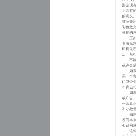
那么现有
上具有
的意义
谁应先
彩色激
推销的
正如本
着激光
印机先
1. 一
不能说
或许会
如果只
买一个
门或企
2. 商
如果有
或广告
一盒真正
3. 小
由彩色
发商本
4. 政
这些