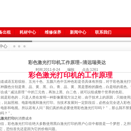
备出租
耗材中心
维修保养
新闻中心
联系我们
中心
彩色激光打印机工作原理--清远瑞美达
时间:2011-8-24 编辑: 点击:1261
彩色激光打印机的工作原理
知道成语五彩缤纷、五光十色、五颜六色中五种色彩是否具体有所指，对于彩色激光打
五种颜色分别是青、品、黄、黑、白。青、品、黄、黑是墨粉的颜色，白是纸的底色。
合成 “ 减法原理 ” 中的三元色，再加上黑、白二色，就可以组成整个世界的色彩。
本就是彩色的，只是人类在发明一种影像重现方法之初，由于技术上的原因，只能使用
映，比如照相、电影电视和激光打印。当技术发展到一定阶段后，必然会完全进入彩色
电影和电视。所以若有人问 “ 我们真的有必要使用彩色激光打印吗？ ” ，那么我不禁要反
吗？ ” 。
色激光打印
的消费成本
，彩色激光打印在绝大多数使用黑白激光打印的用户心目中都曾是一个梦想，之所以只
到它，恐怕首先还是因为它的价格问题。