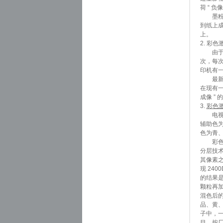
荷 “ 负
墨粉 “
到纸上
上。
2. 彩
由于彩色
次，每
印机有
最新彩色
在现有一
成像 ”
3.
彩色
电视、电
辅助色为
色为青、
彩色激光
分层技术
其像素之
现 24
的结果是
颗粒再
混色后
品、黄、
子中，一
目，按厂