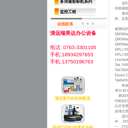
多用途彩标机系列
说到彩
结果最
监控工程
测试条件
粉、定
在线联系
被测试
清远瑞美达办公设备
QMSMagi
QMSMagi
QMSMag
电话: 0763-3301105
HPLJ 4
手机:18934297653
HPLJ 8
Lexmar
手机:13750196763
Tek 740
Tek780
Epson 
Tek840
耗材的最
用为 $57
测试结
清远复印机耗材配送
印机的
以尽管
必须注意
进行一
外， 2
一，打
清远打印机/传真机加粉