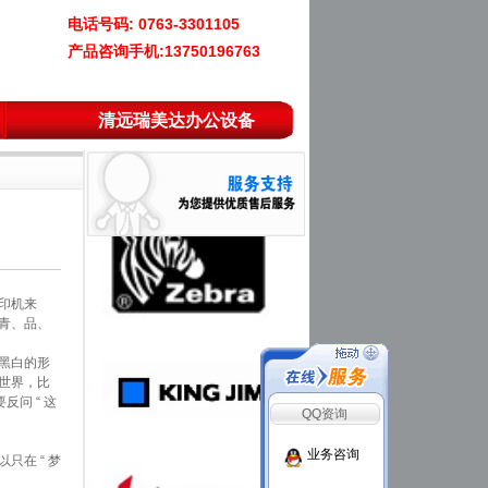
电话号码: 0763-3301105
产品咨询手机:13750196763
清远瑞美达办公设备
印机来
青、品、
黑白的形
世界，比
问 “ 这
QQ资询
业务咨询
在 “ 梦