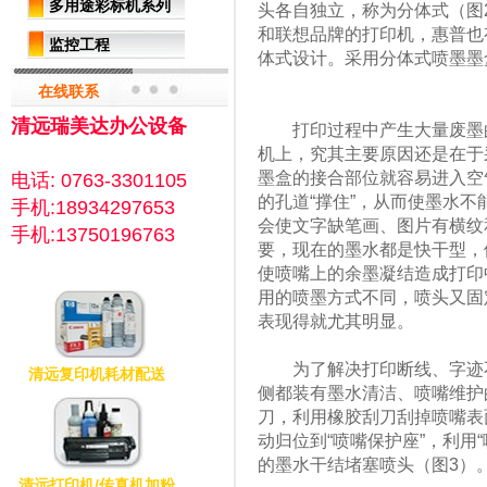
多用途彩标机系列
头各自独立，称为分体式（图
和联想品牌的打印机，惠普也
监控工程
体式设计。采用分体式喷墨墨
在线联系
清远瑞美达办公设备
打印过程中产生大量废墨的
机上，究其主要原因还是在于
墨盒的接合部位就容易进入空
电话: 0763-3301105
的孔道“撑住”，从而使墨水
手机:18934297653
会使文字缺笔画、图片有横纹
手机:13750196763
要，现在的墨水都是快干型，
使喷嘴上的余墨凝结造成打印
用的喷墨方式不同，喷头又固
表现得就尤其明显。
为了解决打印断线、字迹不
清远复印机耗材配送
侧都装有墨水清洁、喷嘴维护
刀，利用橡胶刮刀刮掉喷嘴表
动归位到“喷嘴保护座”，利用
的墨水干结堵塞喷头（图3）
清远打印机/传真机加粉