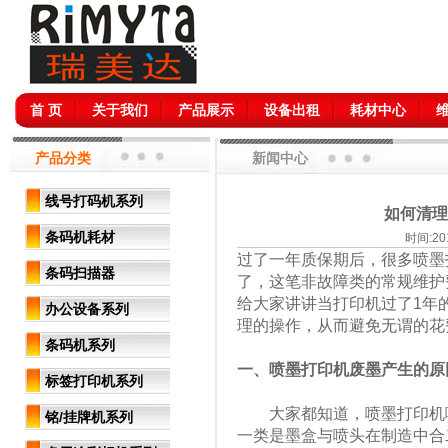
首 页
关于我们
产品展示
设备出租
耗材中心
产品分类
新闻中心
线号打码机系列
如何清理
条码机耗材
时间:2
过了一年质保期后，很多喷墨
条码扫描器
了，这笔非故障类的常规维护
给大家讲讲当打印机过了1年
办公设备系列
理的操作，从而避免无谓的花
条码机系列
一、喷墨打印机废墨产生的原
标签打印机系列
大家都知道，喷墨打印机喷
铭/挂牌机系列
一类是墨盒与喷头在制造中合